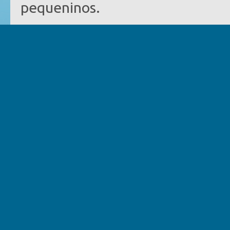
pequeninos.
O shopping é o único da reg
maiores distribuidoras de mater
e informática do País, e uma l
completas em produtos para a
possuem a opção de compras
hipermercado, o Extra. Há opçã
seus donos, que encontram os
unidade do Pet Center Marginal
O Litoral Plaza também dispon
para a sua comodidade, em uma