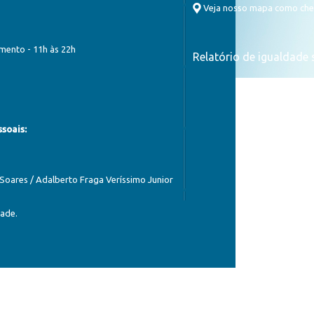
Veja nosso mapa como ch
imento - 11h às 22h
Relatório de igualdade s
soais:
 Soares / Adalberto Fraga Veríssimo Junior
dade
.