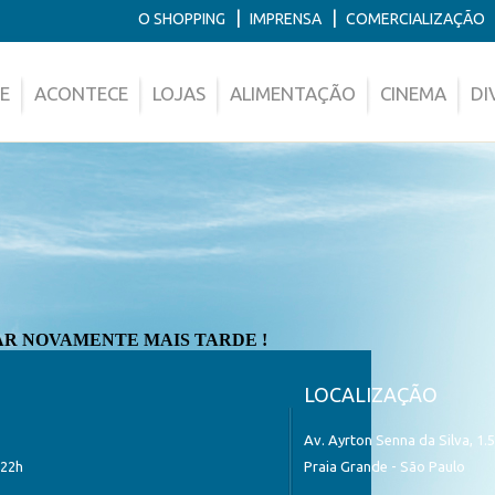
|
|
O SHOPPING
IMPRENSA
COMERCIALIZAÇÃO
E
ACONTECE
LOJAS
ALIMENTAÇÃO
CINEMA
DI
AR NOVAMENTE MAIS TARDE !
LOCALIZAÇÃO
Av. Ayrton Senna da Silva, 1.
 22h
Praia Grande - São Paulo