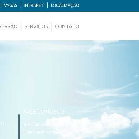
|
|
|
VAGAS
INTRANET
LOCALIZAÇÃO
VERSÃO
SERVIÇOS
CONTATO
FALE CONOSCO
511
Telefone: +55 13 3499-9800
E-mail:
sac@litoralplaza.com.br