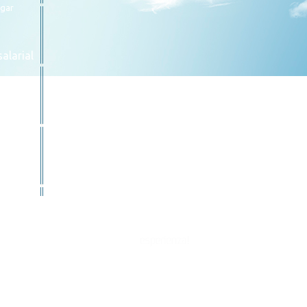
egar
alarial
Powered by: